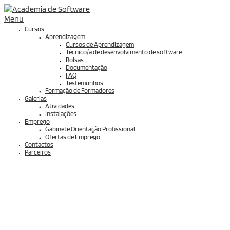
Menu
Cursos
Aprendizagem
Cursos de Aprendizagem
Técnico/a de desenvolvimento de software
Bolsas
Documentação
FAQ
Testemunhos
Formação de Formadores
Galerias
Atividades
Instalações
Emprego
Gabinete Orientação Profissional
Ofertas de Emprego
Contactos
Parceiros