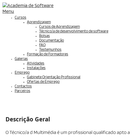
Menu
Cursos
Aprendizagem
Cursos de Aprendizagem
Técnico/a de desenvolvimento de software
Bolsas
Documentação
FAQ
Testemunhos
Formação de Formadores
Galerias
Atividades
Instalações
Emprego
Gabinete Orientação Profissional
Ofertas de Emprego
Contactos
Parceiros
Descrição Geral
O Técnico/a d Multimédia é um profissional qualificado apto a